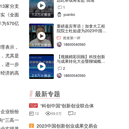
虑此举或将竖起“高墙”
13家分支
1
落实《全面
1.3万次播放
yuanbo
为570亿
重磅嘉宾寄语｜加拿大工程
院院士杜如虚为2023中国创
交会打Call！
抢发第一评
18600040560
1.7万次播放
经理表示，
业，尤其是
【视频精彩回顾】科技创新
与成果转化大会暨聊城概念
度，进一步
验证中心合作签约仪式
2
省经济的高
2.6万次播放
18600040560
最新专题
“科创中国”创新创业联合体
TOP
会企业纷纷
12
69.0万
2
向“三高一
2023中国创新创业成果交易会
2
企业实现基