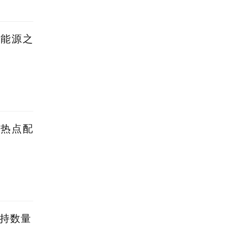
新能源之
蹭热点配
减持数量