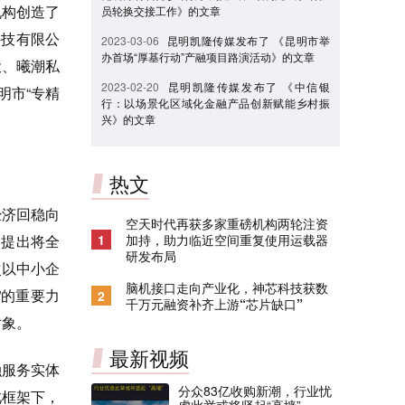
机构创造了
员轮换交接工作》的文章
科技有限公
2023-03-06
昆明凯隆传媒发布了 《昆明市举
办首场“厚基行动”产融项目路演活动》的文章
投、曦潮私
2023-02-20
昆明凯隆传媒发布了 《中信银
明市“专精
行：以场景化区域化金融产品创新赋能乡村振
兴》的文章
热文
经济回稳向
空天时代再获多家重磅机构两轮注资
，提出将全
1
加持，助力临近空间重复使用运载器
研发布局
次以中小企
脑机接口走向产业化，神芯科技获数
”的重要力
2
千万元融资补齐上游“芯片缺口”
对象。
最新视频
融服务实体
分众83亿收购新潮，行业忧
此框架下，