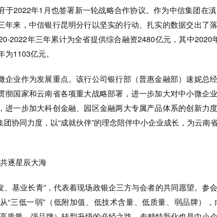
于2022年1月也签署新一轮战略合作协议。作为中信集团在滇
三年来，中信银行昆明分行以坚实的行动、扎实的数据交出了
0-2022年三年累计为全省提供综合融资2480亿元，其中2020年
2年为1103亿元。
微企业作为发展重点。该行公司银行部（普惠金融部）速妮总
贯彻国家和云南省各项重大战略部署，进一步加大对中小微企
，进一步加大科创金融、园区金融两大专属产品体系的创新力
集团协同力度，以“成就伙伴”的理念陪伴中小企业成长，为云南
 共逐星辰大海
薄发、基业长青”，代表着现场政银企三方与会者的共同愿望。参
从“三低一弱”（低附加值、低技术含量、低质量、弱品牌），
、高质量、强品牌）转型升级的必经之路，专精特新化也是中小