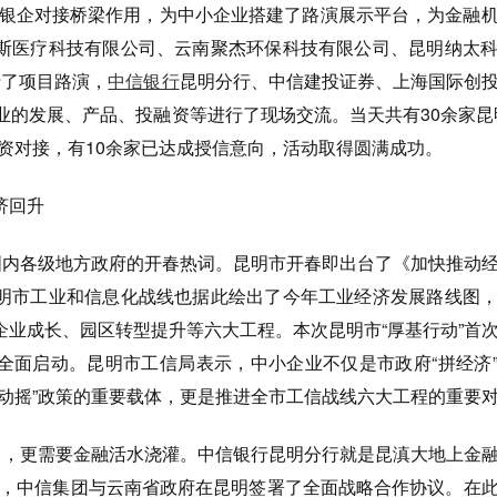
挥银企对接桥梁作用，为中小企业搭建了路演展示平台，为金融
斯医疗科技有限公司、云南聚杰环保科技有限公司、昆明纳太
行了项目路演，
中信银行
昆明分行、中信建投证券、上海国际创
业的发展、产品、投融资等进行了现场交流。当天共有30余家昆
资对接，有10余家已达成授信意向，活动取得圆满成功。
经济回升
为国内各级地方政府的开春热词。昆明市开春即出台了《加快推动
明市工业和信息化战线也据此绘出了今年工业经济发展路线图
企业成长、园区转型提升等六大工程。本次昆明市“厚基行动”首
全面启动。昆明市工信局表示，中小企业不仅是市政府“拼经济
不动摇”政策的重要载体，更是推进全市工信战线六大工程的重要
发力，更需要金融活水浇灌。中信银行昆明分行就是昆滇大地上金
9日，中信集团与云南省政府在昆明签署了全面战略合作协议。在