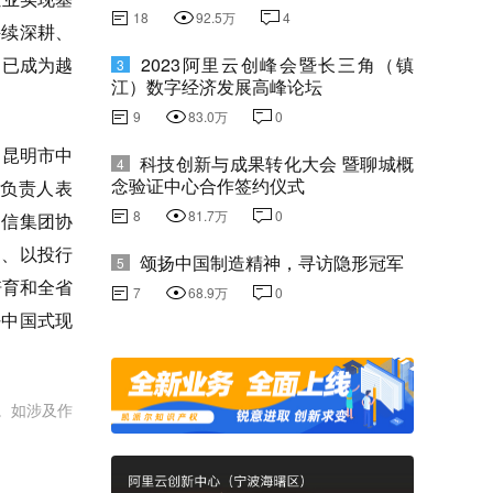
18
92.5万
4
持续深耕、
，已成为越
2023阿里云创峰会暨长三角（镇
3
江）数字经济发展高峰论坛
9
83.0万
0
、昆明市中
科技创新与成果转化大会 暨聊城概
4
念验证中心合作签约仪式
负责人表
8
81.7万
0
中信集团协
角、以投行
颂扬中国制造精神，寻访隐形冠军
5
培育和全省
7
68.9万
0
好中国式现
。如涉及作