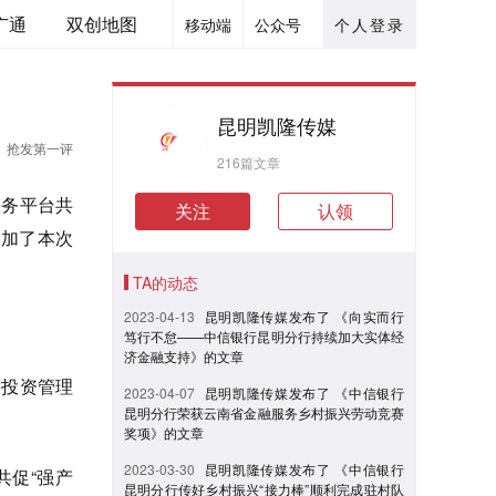
广通
双创地图
移动端
公众号
个人登录
昆明凯隆传媒
抢发第一评
216篇文章
服务平台共
关注
认领
参加了本次
TA的动态
2023-04-13
昆明凯隆传媒发布了 《向实而行
笃行不怠——中信银行昆明分行持续加大实体经
济金融支持》的文章
投投资管理
2023-04-07
昆明凯隆传媒发布了 《中信银行
昆明分行荣获云南省金融服务乡村振兴劳动竞赛
奖项》的文章
2023-03-30
昆明凯隆传媒发布了 《中信银行
共促“强产
昆明分行传好乡村振兴“接力棒”顺利完成驻村队