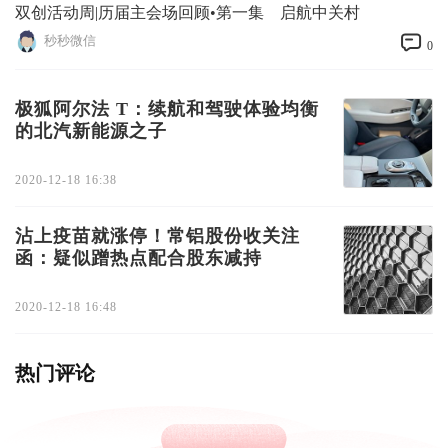
双创活动周|历届主会场回顾•第一集 启航中关村
秒秒微信
0
极狐阿尔法 T：续航和驾驶体验均衡
的北汽新能源之子
2020-12-18 16:38
沾上疫苗就涨停！常铝股份收关注
函：疑似蹭热点配合股东减持
2020-12-18 16:48
热门评论