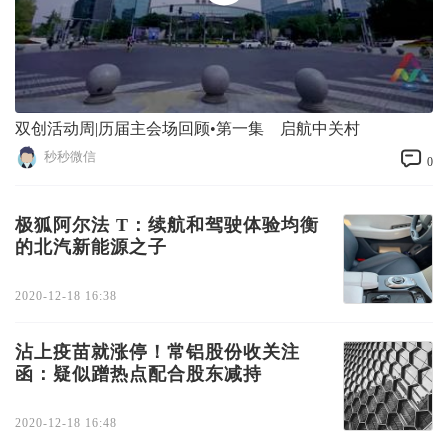
双创活动周|历届主会场回顾•第一集 启航中关村
秒秒微信
0
极狐阿尔法 T：续航和驾驶体验均衡
的北汽新能源之子
2020-12-18 16:38
沾上疫苗就涨停！常铝股份收关注
函：疑似蹭热点配合股东减持
2020-12-18 16:48