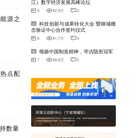
江）数字经济发展高峰论坛
9
82.9万
0
新能源之
科技创新与成果转化大会 暨聊城概
4
念验证中心合作签约仪式
8
81.7万
0
颂扬中国制造精神，寻访隐形冠军
5
7
68.8万
0
蹭热点配
减持数量