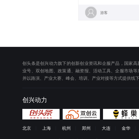
游客
创头条是创兴动力旗下的创新创业资讯和企服产品，国家高
业号、双创地图、政策通、融资报、活动工具、企服市场等
并以路演、产业大赛、峰会、培训、产业对接等方式提供线
创兴动力
北京
|
上海
|
杭州
|
郑州
|
大连
|
金华
|