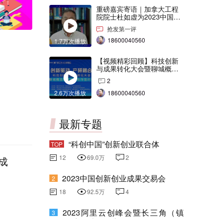
重磅嘉宾寄语｜加拿大工程
院院士杜如虚为2023中国创
交会打Call！
抢发第一评
18600040560
1.7万次播放
【视频精彩回顾】科技创新
与成果转化大会暨聊城概念
验证中心合作签约仪式
2
2.6万次播放
18600040560
最新专题
“科创中国”创新创业联合体
TOP
12
69.0万
2
成
2023中国创新创业成果交易会
2
18
92.5万
4
2023阿里云创峰会暨长三角（镇
3