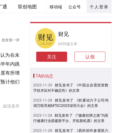
广通
双创地图
移动端
公众号
个人登录
财见
抢发第一评
6259篇文章
主认为在未
关注
认领
的半年内跳
年度有所增
TA的动态
工预计他们
2023-11-30
财见发布了 《中国企业需投资数
字技术应对不确定性》的文章
2023-11-28
财见发布了 《软通动力子公司鸿
。如涉及作
湖万联亮相MTSC2023深圳大会》的文章
2023-11-28
财见发布了 《"健康丝绸之路"为医
疗健康行业搭建新平台、开拓新机遇》的文章
2023-11-28
财见发布了 《易科软件参展第六