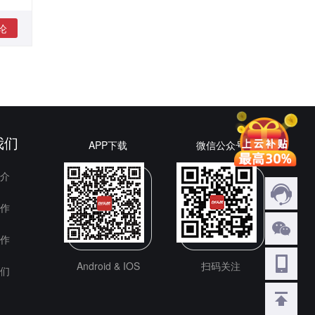
论
我们
APP下载
微信公众号
介
作
作
Android & IOS
扫码关注
们