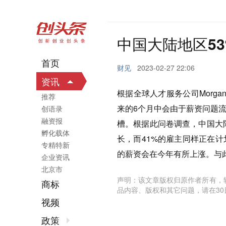
中国大陆地区5
首页
财见
2023-02-27 22:06
资讯
根据全球人才服务公司Morgan
推荐
来的6个月中会由于薪资问题
创语录
融资报
槽。根据此问卷调查，中国大陆
孵化载体
长，而41%的雇主同样正在
专精特新
的薪资会在今年有所上涨。与
企业资讯
北京市
声明：该文章版权归原作者所有，
商标
品内容、版权和其它问题，请在30
视频
政策