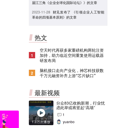
届江三角《企业全球化国际论坛》》的文章
2023-11-28
财见发布了 《引领企业人工智能
革命的四项基本原则》的文章
热文
空天时代再获多家重磅机构两轮注资
1
加持，助力临近空间重复使用运载器
研发布局
脑机接口走向产业化，神芯科技获数
2
千万元融资补齐上游“芯片缺口”
最新视频
分众83亿收购新潮，行业忧
虑此举或将竖起“高墙”
1
1.3万次播放
yuanbo