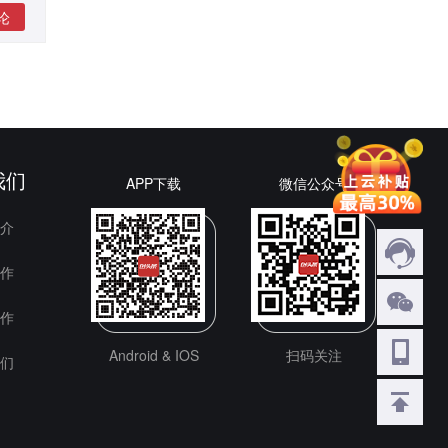
论
我们
APP下载
微信公众号
介
作
作
Android & IOS
扫码关注
们