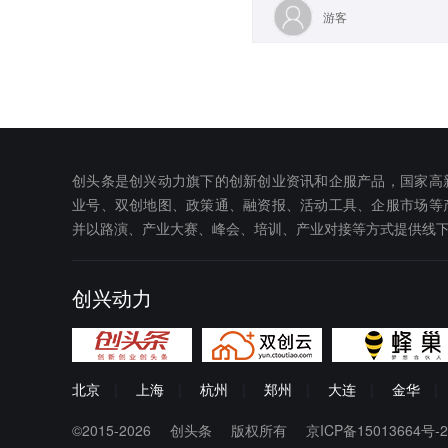
游客
创头条是创兴动力旗下的创新创业资讯和企服产品，国家高
业号、双创地图、政策通、融资报、活动工具、企服市场等
并以路演、产业大赛、峰会、培训、产业对接等方式提供线
创兴动力
北京
|
上海
|
杭州
|
郑州
|
大连
|
金华
|
©2015-2026
创头条
版权所有
京ICP备15013664号-2