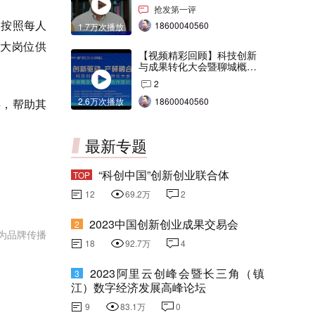
交会打Call！
抢发第一评
，按照每人
18600040560
1.7万次播放
扩大岗位供
【视频精彩回顾】科技创新
与成果转化大会暨聊城概念
验证中心合作签约仪式
2
2.6万次播放
18600040560
供，帮助其
最新专题
“科创中国”创新创业联合体
TOP
12
69.2万
2
2023中国创新创业成果交易会
2
为品牌传播
18
92.7万
4
2023阿里云创峰会暨长三角（镇
3
江）数字经济发展高峰论坛
9
83.1万
0