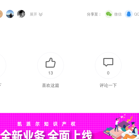
展开
分享至：
微信
Q
13
0
下
喜欢这篇
评论一下