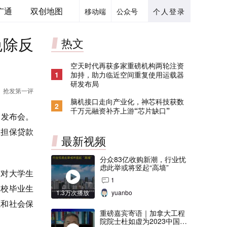
广通
双创地图
移动端
公众号
个人登录
免除反
热文
空天时代再获多家重磅机构两轮注资
1
加持，助力临近空间重复使用运载器
研发布局
抢发第一评
脑机接口走向产业化，神芯科技获数
2
千万元融资补齐上游“芯片缺口”
闻发布会。
业担保贷款
最新视频
分众83亿收购新潮，行业忧
虑此举或将竖起“高墙”
市对大学生
1
高校毕业生
1.3万次播放
yuanbo
源和社会保
重磅嘉宾寄语｜加拿大工程
院院士杜如虚为2023中国创