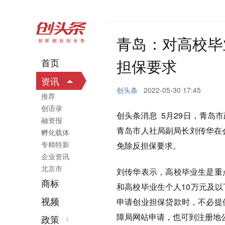
青岛：对高校毕
担保要求
首页
资讯
创头条
2022-05-30 17:45
推荐
创语录
创头条消息 5月29日，青
融资报
青岛市人社局副局长刘传华在
孵化载体
专精特新
免除反担保要求。
企业资讯
北京市
刘传华表示，高校毕业生是重
商标
和高校毕业生个人10万元及
视频
申请创业担保贷款时，不必提
障局网站申请，也可到注册地
政策