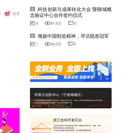
科技创新与成果转化大会 暨聊城概
4
Q
微博
念验证中心合作签约仪式
8
81.9万
0
颂扬中国制造精神，寻访隐形冠军
5
7
69.0万
0