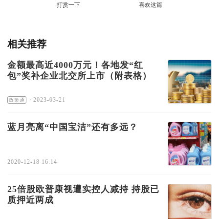
打赏一下
喜欢这篇
相关推荐
金额最高近4000万元！各地发“红
包”奖补企业北交所上市（附表格）
·
2023-03-21
政策通
蓝月亮离“中国宝洁”还有多远？
2020-12-18 16:14
25倍股欧普康视遭实控人减持 持股已
质押近两成