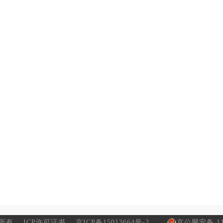
所有
ICP许可证书
京ICP备15013664号-2
京公网安备 110