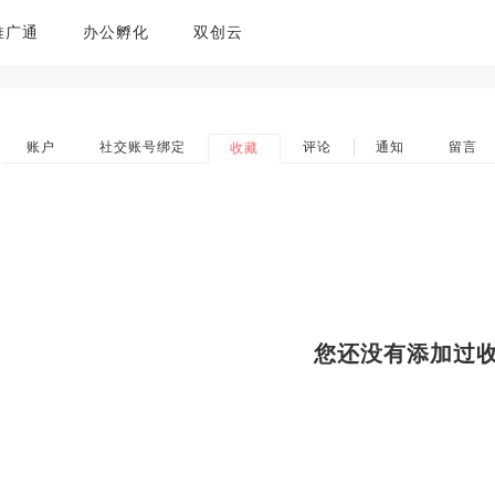
推广通
办公孵化
双创云
账户
社交账号绑定
评论
通知
留言
收藏
您还没有添加过收