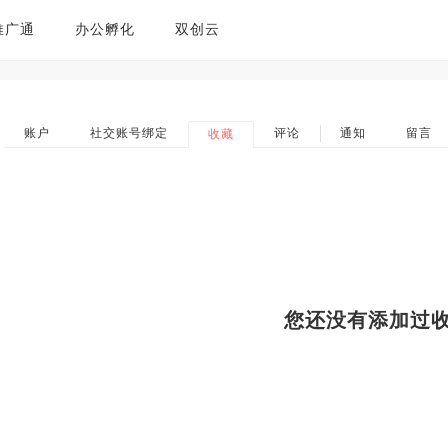
推广通
办公孵化
双创云
账户
社交账号绑定
评论
通知
留言
收藏
您还没有添加过收