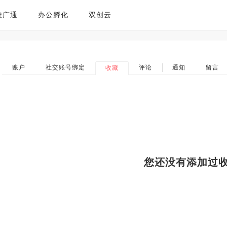
推广通
办公孵化
双创云
账户
社交账号绑定
评论
通知
留言
收藏
您还没有添加过收