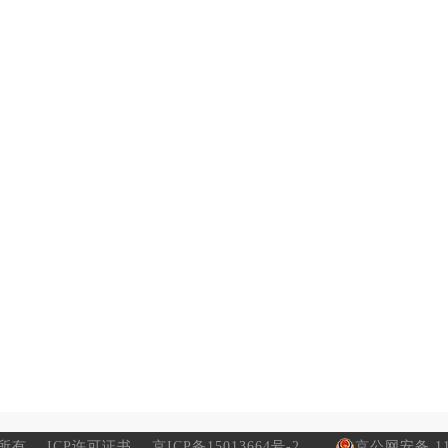
所有
ICP许可证书
京ICP备15013664号-2
京公网安备 110