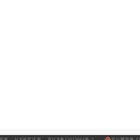
所有
ICP许可证书
京ICP备15013664号-2
京公网安备 110