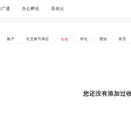
推广通
办公孵化
双创云
账户
社交账号绑定
评论
通知
留言
收藏
您还没有添加过收