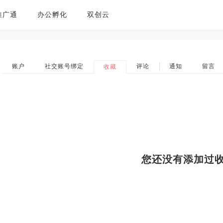
推广通
办公孵化
双创云
账户
社交账号绑定
评论
通知
留言
收藏
您还没有添加过收