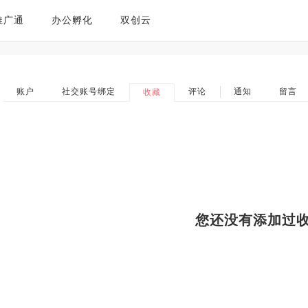
推广通
办公孵化
双创云
账户
社交账号绑定
评论
通知
留言
收藏
您还没有添加过收