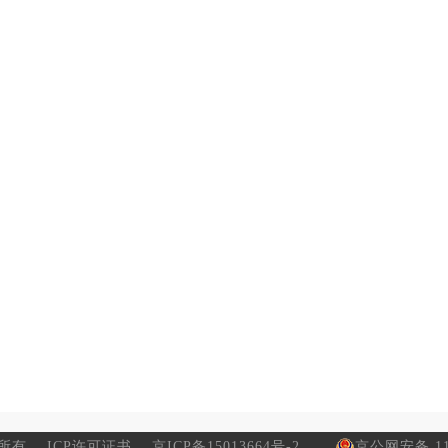
所有
ICP许可证书
京ICP备15013664号-2
京公网安备 110