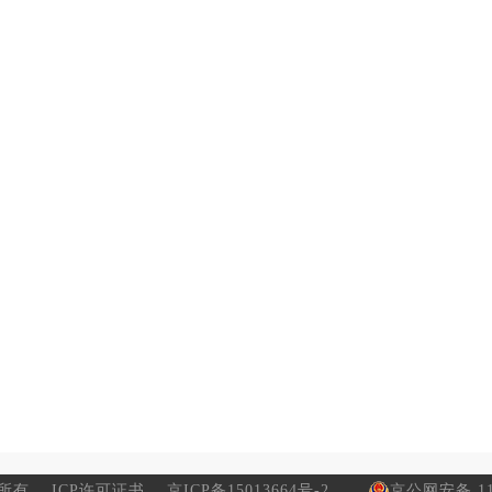
所有
ICP许可证书
京ICP备15013664号-2
京公网安备 110