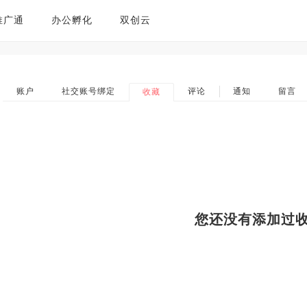
推广通
办公孵化
双创云
账户
社交账号绑定
评论
通知
留言
收藏
您还没有添加过收