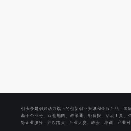
创头条是创兴动力旗下的创新创业资讯和企服产品，国
基于企业号、双创地图、政策通、融资报、活动工具、
等企业服务，并以路演、产业大赛、峰会、培训、产业对