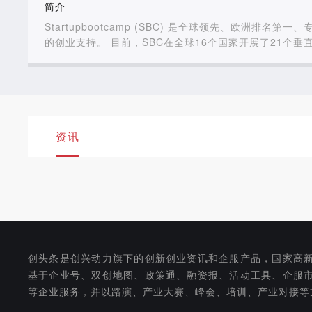
简介
Startupbootcamp (SBC) 是全球领先、欧
的创业支持。 目前，SBC在全球16个国家开展了21
源等行业领域。SBC优秀校友包括Relayr（物联网）、TheE
内加速的团队超过560支，目前仍持续发展和运营的团队近
2016年4月SBC首次进入中国，即与国家级科技企业孵
高的创业加速器。 SBC·中国以成都作为首站，结合城市
来自9个国家和地区的13支全球创业团队入营SBC中国数
接受了来自SBC全球创业导师1对1的专业指导，并在SB
资讯
式和产品模式。于2017年9月13日正式毕业，并在最
创头条是创兴动力旗下的创新创业资讯和企服产品，国家高
基于企业号、双创地图、政策通、融资报、活动工具、企服
等企业服务，并以路演、产业大赛、峰会、培训、产业对接等