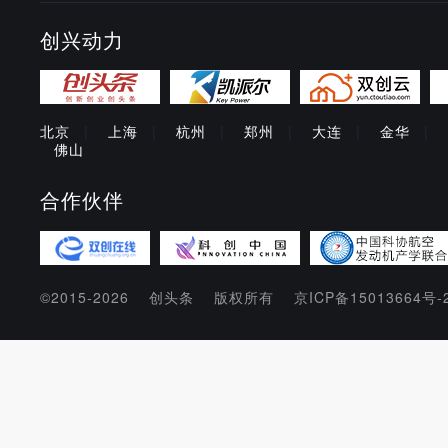
创兴动力
北京
|
上海
|
杭州
|
郑州
|
大连
|
金华
|
佛山
合作伙伴
©2015-2026
创头条
版权所有
京ICP备15013664号-