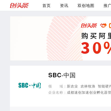
首页
资讯
双创地图
推
SBC·中国
领
域：
新农业
农林牧渔
智能硬
企业名称：
成都速创加速创业孵化器